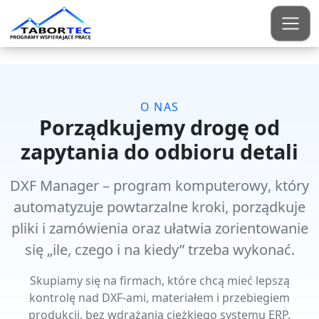
START
OFERTA
O NAS
O NAS
Porządkujemy drogę od
zapytania do odbioru detali
KONTAKT
DXF Manager – program komputerowy
, który
automatyzuje powtarzalne kroki, porządkuje
pliki i zamówienia oraz ułatwia zorientowanie
się „ile, czego i na kiedy” trzeba wykonać.
Skupiamy się na firmach, które chcą mieć lepszą
kontrolę nad DXF-ami, materiałem i przebiegiem
produkcji, bez wdrażania ciężkiego systemu ERP.