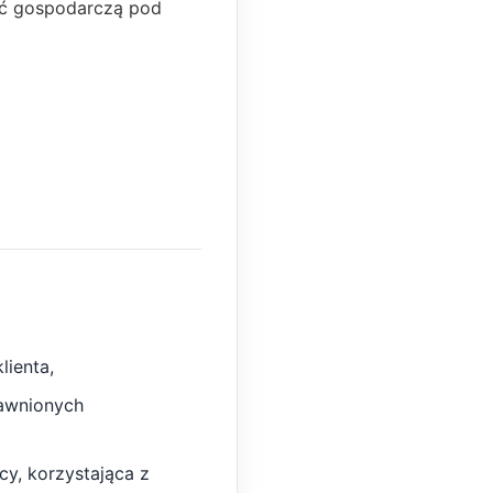
ść gospodarczą pod
lienta,
rawnionych
cy, korzystająca z