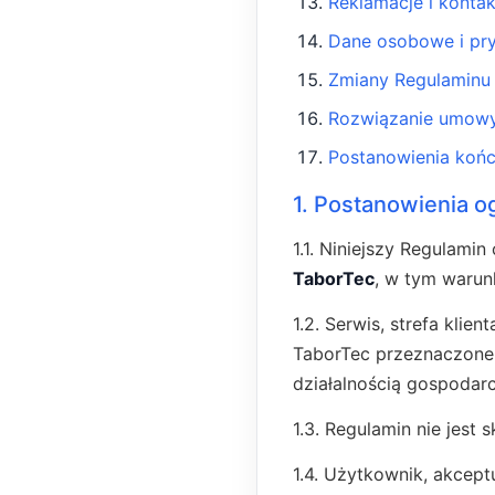
Reklamacje i kontak
Dane osobowe i pr
Zmiany Regulaminu
Rozwiązanie umowy
Postanowienia koń
1. Postanowienia o
1.1. Niniejszy Regulami
TaborTec
, w tym warun
1.2. Serwis, strefa klie
TaborTec przeznaczone 
działalnością gospodar
1.3. Regulamin nie jest
1.4. Użytkownik, akcep