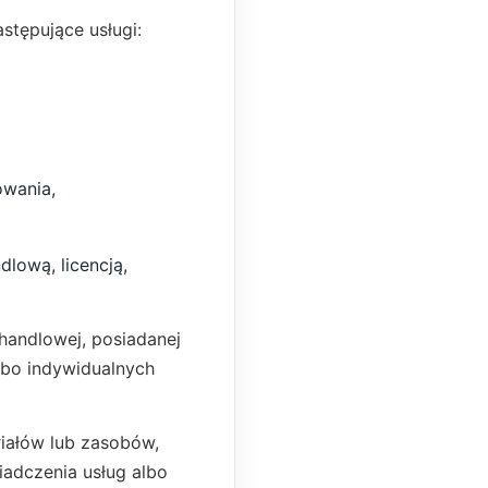
stępujące usługi:
owania,
lową, licencją,
handlowej, posiadanej
albo indywidualnych
riałów lub zasobów,
iadczenia usług albo