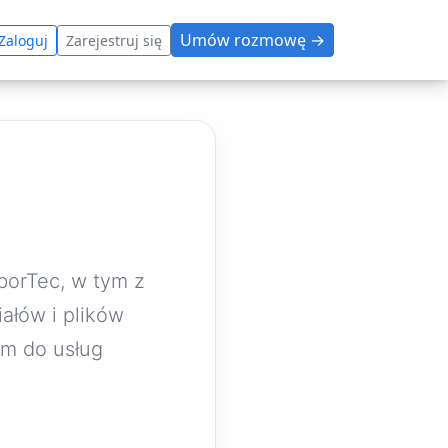
Umów rozmowę →
Zaloguj
Zarejestruj się
borTec, w tym z
iałów i plików
m do usług