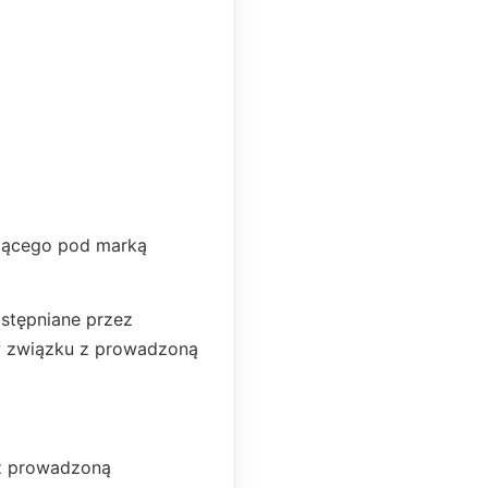
łającego pod marką
dostępniane przez
 w związku z prowadzoną
 z prowadzoną