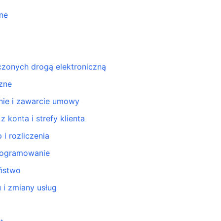
ne
czonych drogą elektroniczną
zne
anie i zawarcie umowy
 konta i strefy klienta
 i rozliczenia
oprogramowanie
eństwo
 i zmiany usług