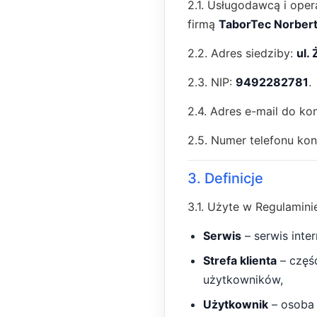
2.1. Usługodawcą i oper
firmą
TaborTec Norbert
2.2. Adres siedziby:
ul.
2.3. NIP:
9492282781
.
2.4. Adres e-mail do ko
2.5. Numer telefonu ko
3. Definicje
3.1. Użyte w Regulamini
Serwis
– serwis inte
Strefa klienta
– częś
użytkowników,
Użytkownik
– osoba 