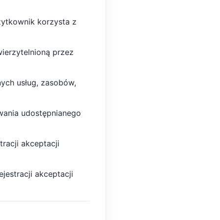
żytkownik korzysta z
ierzytelnioną przez
nych usług, zasobów,
wania udostępnianego
racji akceptacji
jestracji akceptacji