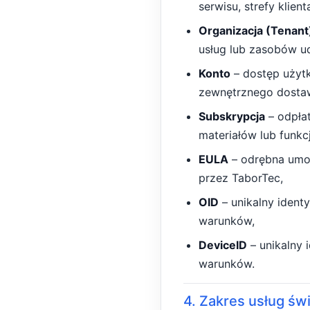
serwisu, strefy klien
Organizacja (Tenant
usług lub zasobów u
Konto
– dostęp użytk
zewnętrznego dosta
Subskrypcja
– odpłat
materiałów lub funkc
EULA
– odrębna umow
przez TaborTec,
OID
– unikalny identy
warunków,
DeviceID
– unikalny 
warunków.
4. Zakres usług św