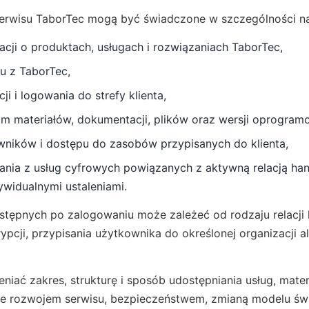
serwisu TaborTec mogą być świadczone w szczególności na
acji o produktach, usługach i rozwiązaniach TaborTec,
u z TaborTec,
ji i logowania do strefy klienta,
om materiałów, dokumentacji, plików oraz wersji oprogram
wników i dostępu do zasobów przypisanych do klienta,
ania z usług cyfrowych powiązanych z aktywną relacją hand
ywidualnymi ustaleniami.
stępnych po zalogowaniu może zależeć od rodzaju relacji 
krypcji, przypisania użytkownika do określonej organizacji 
niać zakres, strukturę i sposób udostępniania usług, mate
ione rozwojem serwisu, bezpieczeństwem, zmianą modelu św